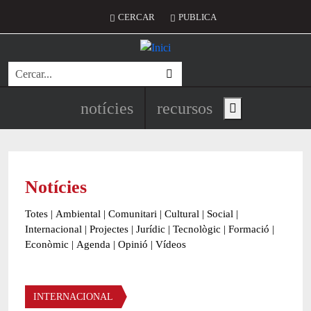
Vés al contingut
Menú del compte d'usuari
CERCAR
PUBLICA
Cerca
Navegació principal de l'encapç
notícies
recursos
Show main menu
Notícies
Totes
|
Ambiental
|
Comunitari
|
Cultural
|
Social
|
Internacional
|
Projectes
|
Jurídic
|
Tecnològic
|
Formació
|
Econòmic
|
Agenda
|
Opinió
|
Vídeos
Àmbit de la notícia
INTERNACIONAL