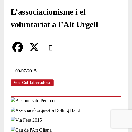
L’associacionisme i el
voluntariat a l’Alt Urgell
Comparteix
Compartir en altres xarxes socials
F
X
a
09/07/2015
c
Veu Col·laboradora
e
b
o
o