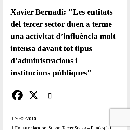
Xavier Bernadí: "Les entitats
del tercer sector duen a terme
una activitat d’influència molt
intensa davant tot tipus
d’administracions i
institucions públiques"
Comparteix
Compartir en altres xarxes socials
F
X
a
30/09/2016
Entitat redactora
Suport Tercer Sector – Fundesplai
c