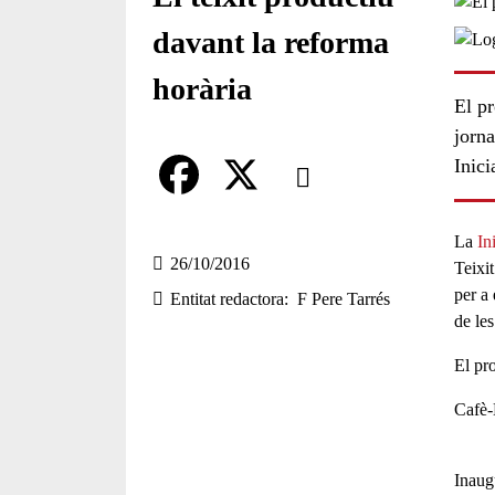
davant la reforma
horària
El p
jorna
Comparteix
Inici
Compartir en altres xarxes socia
F
X
La
In
a
26/10/2016
Teixi
per a
Entitat redactora
F Pere Tarrés
c
de les
e
El
pr
b
Cafè-
o
o
Inaug