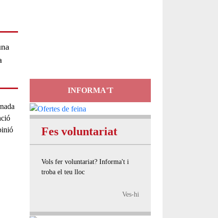
Servei
d'Assessorament
una
gratuït per a entitats
a
INFORMA'T
rnada
ació
Fes voluntariat
pinió
Vols fer voluntariat? Informa't i
troba el teu lloc
Ves-hi