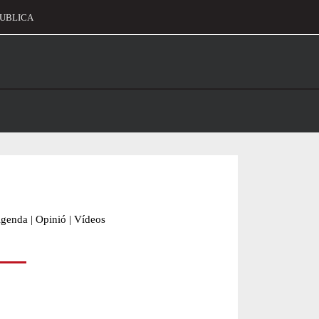
UBLICA
alament
genda
|
Opinió
|
Vídeos