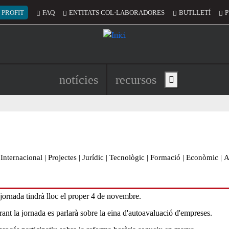
 del compte d'usuari
 PROFIT
FAQ
ENTITATS COL·LABORADORES
BUTLLETÍ
P
Navegació principal de l'encapç
notícies
recursos
Show main menu
Internacional
|
Projectes
|
Jurídic
|
Tecnològic
|
Formació
|
Econòmic
|
A