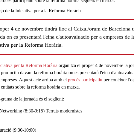
roper 4 de novembre tindrà lloc al CaixaForum de Barcelona 
da on es presentarà l'eina d'autoavaluació per a empreses de l
ativa per la Reforma Horària.
ls
iciativa per la Reforma Horària
organitza el proper
4 de novembre
la jo
t productiu davant la reforma horària
on es presentarà l'eina d'autoavalu
 empreses. Aquest acte arriba amb el
procés participatiu
per conèixer l'o
 entitats sobre la
reforma horària
en marxa.
ograma
de la jornada és el següent:
Networking (8:30-9:15)
Terrats modernistes
uració (9:30-10:00)