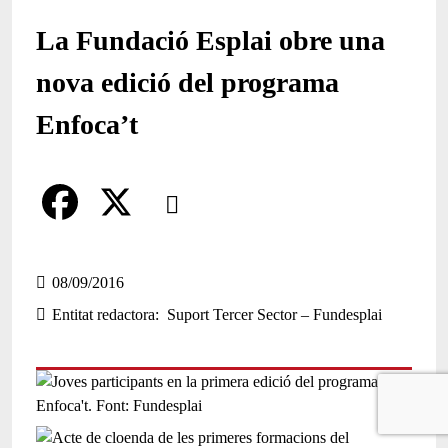
La Fundació Esplai obre una
nova edició del programa
Enfoca’t
Comparteix
Compartir en altres xarxes socials
F
X
a
08/09/2016
Entitat redactora
Suport Tercer Sector – Fundesplai
c
e
b
o