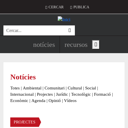
Vés al contingut
Menú del compte d'usuari
CERCAR
PUBLICA
Cerca
Navegació principal de l'encapç
notícies
recursos
Show main menu
Notícies
Totes
|
Ambiental
|
Comunitari
|
Cultural
|
Social
|
Internacional
|
Projectes
|
Jurídic
|
Tecnològic
|
Formació
|
Econòmic
|
Agenda
|
Opinió
|
Vídeos
Àmbit de la notícia
PROJECTES