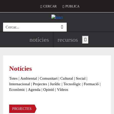
Vés al contingut
Menú del compte d'usuari
CERCAR
PUBLICA
Cerca
Navegació principal de l'encapç
notícies
recursos
Show main menu
Notícies
Totes
|
Ambiental
|
Comunitari
|
Cultural
|
Social
|
Internacional
|
Projectes
|
Jurídic
|
Tecnològic
|
Formació
|
Econòmic
|
Agenda
|
Opinió
|
Vídeos
Àmbit de la notícia
PROJECTES