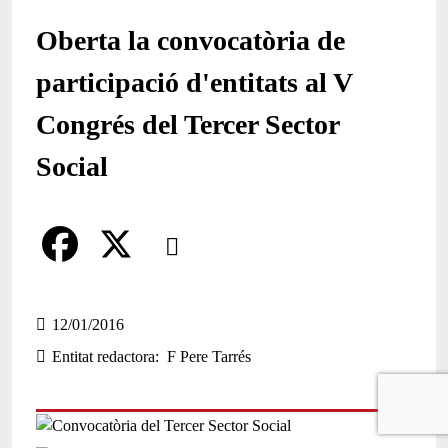
Oberta la convocatòria de
participació d'entitats al V
Congrés del Tercer Sector
Social
Comparteix
Compartir en altres xarxes socials
F
X
a
12/01/2016
Entitat redactora
F Pere Tarrés
c
e
b