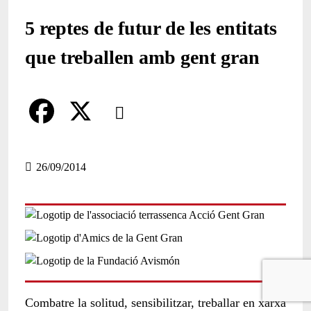
5 reptes de futur de les entitats
que treballen amb gent gran
Comparteix
Compartir en altres xarxes socials
F
X
a
26/09/2014
c
e
b
o
o
Combatre la solitud, sensibilitzar, treballar en xarxa