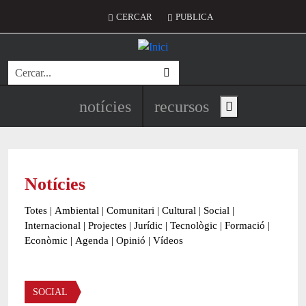
Vés al contingut
Menú del compte d'usuari
CERCAR
PUBLICA
Cerca
Navegació principal de l'encapç
notícies
recursos
Show main menu
Notícies
Totes
|
Ambiental
|
Comunitari
|
Cultural
|
Social
|
Internacional
|
Projectes
|
Jurídic
|
Tecnològic
|
Formació
|
Econòmic
|
Agenda
|
Opinió
|
Vídeos
Àmbit de la notícia
SOCIAL