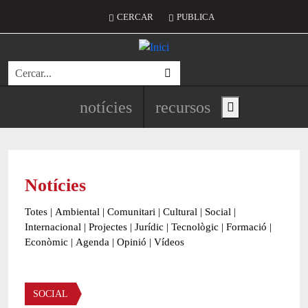
Vés al contingut
Menú del compte d'usuari
CERCAR
PUBLICA
Cerca
Navegació principal de l'encapç
notícies
recursos
Show main menu
Notícies
Totes
|
Ambiental
|
Comunitari
|
Cultural
|
Social
|
Internacional
|
Projectes
|
Jurídic
|
Tecnològic
|
Formació
|
Econòmic
|
Agenda
|
Opinió
|
Vídeos
Àmbit de la notícia
SOCIAL