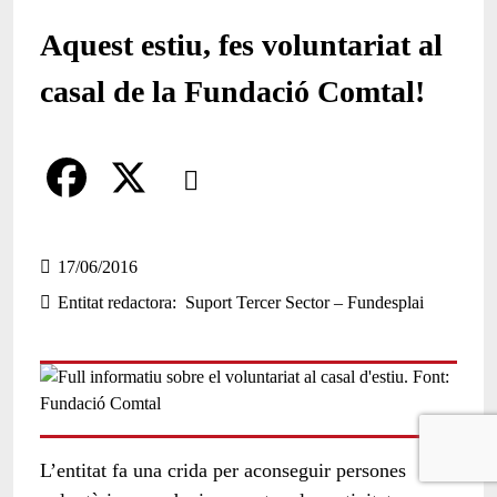
Aquest estiu, fes voluntariat al
casal de la Fundació Comtal!
Comparteix
Compartir en altres xarxes socials
F
X
a
17/06/2016
Entitat redactora
Suport Tercer Sector – Fundesplai
c
e
b
o
o
L’entitat fa una crida per aconseguir persones