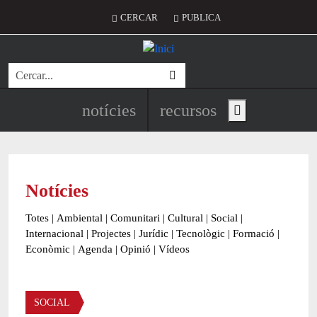
Vés al contingut
Menú del compte d'usuari
CERCAR
PUBLICA
Cerca
Navegació principal de l'encapç
notícies
recursos
Show main menu
Notícies
Totes
|
Ambiental
|
Comunitari
|
Cultural
|
Social
|
Internacional
|
Projectes
|
Jurídic
|
Tecnològic
|
Formació
|
Econòmic
|
Agenda
|
Opinió
|
Vídeos
Àmbit de la notícia
SOCIAL