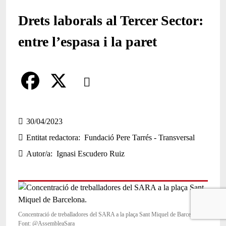
Drets laborals al Tercer Sector:
entre l’espasa i la paret
Comparteix
Compartir en altres xarxes socials
F
X
a
30/04/2023
Entitat redactora
Fundació Pere Tarrés - Transversal
c
Autor/a
Ignasi Escudero Ruiz
e
b
o
o
Concentració de treballadores del SARA a la plaça Sant Miquel de Barcelona.
Font: @AssembleaSara