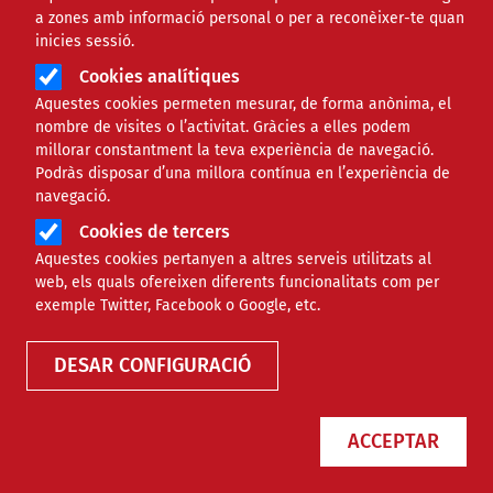
a zones amb informació personal o per a reconèixer-te quan
Àmbit de la notícia
SOCIAL
inicies sessió.
Cookies analítiques
Edurne Larracoechea: "El
Aquestes cookies permeten mesurar, de forma anònima, el
nombre de visites o l’activitat. Gràcies a elles podem
punt lila a la festa major no
millorar constantment la teva experiència de navegació.
Podràs disposar d’una millora contínua en l’experiència de
pot ser un bolet"
navegació.
Cookies de tercers
Comparteix
Aquestes cookies pertanyen a altres serveis utilitzats al
web, els quals ofereixen diferents funcionalitats com per
exemple Twitter, Facebook o Google, etc.
Compartir en altres xarxes socials
F
X
DESAR CONFIGURACIÓ
a
09/07/2021
Entitat redactora
FCVS
c
Autor/a
Sònia Pau
ACCEPTAR
e
b