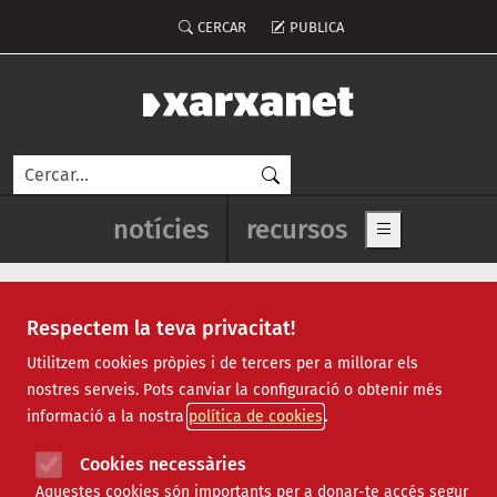
Vés al contingut
Menú del compte d'usuari
CERCAR
PUBLICA
Cerca
Navegació principal de l'enca
notícies
recursos
Show main me
Respectem la teva privacitat!
Notícies
Utilitzem cookies pròpies i de tercers per a millorar els
nostres serveis. Pots canviar la configuració o obtenir més
Totes
|
Ambiental
|
Comunitari
|
Cultural
|
Social
|
informació a la nostra
política de cookies
Internacional
|
Projectes
|
Jurídic
|
Tecnològic
|
Formació
|
Econòmic
|
Agenda
|
Opinió
|
Vídeos
Cookies necessàries
Aquestes cookies són importants per a donar-te accés segur