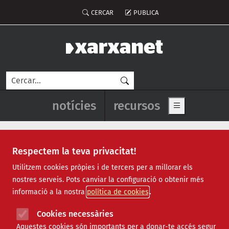
Vés al contingut
Menú del compte d'usuari
CERCAR
PUBLICA
Cerca
Navegació principal de l'enca
notícies
recursos
Show main me
Respectem la teva privacitat!
Notícies
Utilitzem cookies pròpies i de tercers per a millorar els
nostres serveis. Pots canviar la configuració o obtenir més
Totes
|
Ambiental
|
Comunitari
|
Cultural
|
Social
|
informació a la nostra
política de cookies
Internacional
|
Projectes
|
Jurídic
|
Tecnològic
|
Formació
|
Econòmic
|
Agenda
|
Opinió
|
Vídeos
Cookies necessàries
Aquestes cookies són importants per a donar-te accés segur