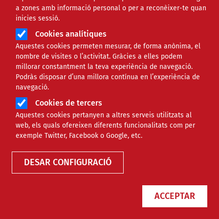
a zones amb informació personal o per a reconèixer-te quan
Àmbit de la notícia
SOCIAL
inicies sessió.
Cookies analítiques
Els càterings solidaris: de la
Aquestes cookies permeten mesurar, de forma anònima, el
nombre de visites o l’activitat. Gràcies a elles podem
cuina a la inserció laboral de
millorar constantment la teva experiència de navegació.
Podràs disposar d’una millora contínua en l’experiència de
persones en risc d’exclusió
navegació.
Cookies de tercers
Comparteix
Aquestes cookies pertanyen a altres serveis utilitzats al
web, els quals ofereixen diferents funcionalitats com per
exemple Twitter, Facebook o Google, etc.
Compartir en altres xarxes socials
F
X
DESAR CONFIGURACIÓ
a
25/10/2019
Entitat redactora
FCVS
c
Autor/a
Rubén Escobar
ACCEPTAR
e
b