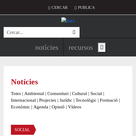
Vés al contingut
Menú del compte d'usuari
CERCAR
PUBLICA
Cerca
Navegació principal de l'encapç
notícies
recursos
Show main menu
Notícies
Totes
|
Ambiental
|
Comunitari
|
Cultural
|
Social
|
Internacional
|
Projectes
|
Jurídic
|
Tecnològic
|
Formació
|
Econòmic
|
Agenda
|
Opinió
|
Vídeos
Àmbit de la notícia
SOCIAL