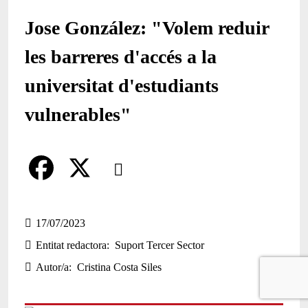
Jose González: "Volem reduir
les barreres d'accés a la
universitat d'estudiants
vulnerables"
Comparteix
Compartir en altres xarxes socials
F
X
a
17/07/2023
Entitat redactora
Suport Tercer Sector
c
Autor/a
Cristina Costa Siles
e
b