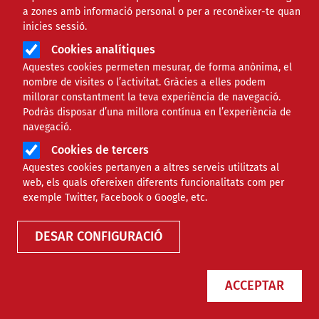
a zones amb informació personal o per a reconèixer-te quan
Àmbit de la notícia
SOCIAL
inicies sessió.
Cookies analítiques
Les bicicletes donen noves
Aquestes cookies permeten mesurar, de forma anònima, el
nombre de visites o l’activitat. Gràcies a elles podem
oportunitats
millorar constantment la teva experiència de navegació.
Podràs disposar d’una millora contínua en l’experiència de
navegació.
Comparteix
Cookies de tercers
Aquestes cookies pertanyen a altres serveis utilitzats al
Compartir en altres xarxes socials
F
X
web, els quals ofereixen diferents funcionalitats com per
exemple Twitter, Facebook o Google, etc.
a
19/08/2021
Entitat redactora
Suport Tercer Sector
c
DESAR CONFIGURACIÓ
Autor/a
Sandra Pulido
e
b
ACCEPTAR
o