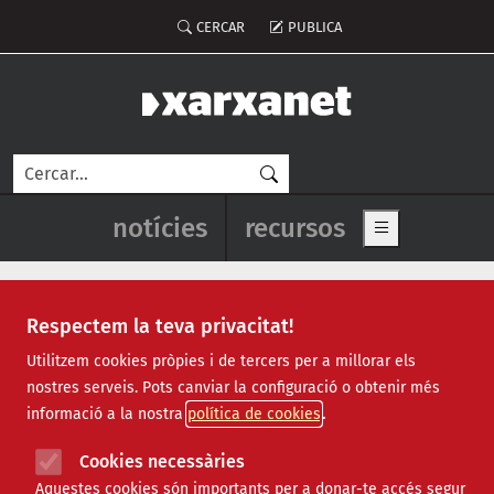
Vés al contingut
Menú del compte d'usuari
CERCAR
PUBLICA
Cerca
Navegació principal de l'enca
notícies
recursos
Show main me
Respectem la teva privacitat!
Notícies
Utilitzem cookies pròpies i de tercers per a millorar els
nostres serveis. Pots canviar la configuració o obtenir més
Totes
|
Ambiental
|
Comunitari
|
Cultural
|
Social
|
informació a la nostra
política de cookies
Internacional
|
Projectes
|
Jurídic
|
Tecnològic
|
Formació
|
Econòmic
|
Agenda
|
Opinió
|
Vídeos
Cookies necessàries
Aquestes cookies són importants per a donar-te accés segur