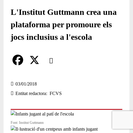
L'Institut Guttmann crea una
plataforma per promoure els
jocs inclusius a l'escola
Comparteix
Compartir en altres xarxes socials
F
X
a
03/01/2018
Entitat redactora
FCVS
c
e
b
Font: Institut Guttmann
o