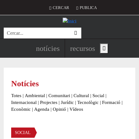
Vés al contingut
Menú del compte d'usuari
CERCAR
PUBLICA
Cerca
Navegació principal de l'encapç
notícies
recursos
Show main menu
Notícies
Totes
|
Ambiental
|
Comunitari
|
Cultural
|
Social
|
Internacional
|
Projectes
|
Jurídic
|
Tecnològic
|
Formació
|
Econòmic
|
Agenda
|
Opinió
|
Vídeos
Àmbit de la notícia
SOCIAL