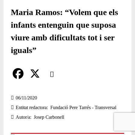
Maria Ramos: “Volem que els
infants entenguin que suposa
viure amb dificultats tot i ser
iguals”
Comparteix
Compartir en altres xarxes socials
F
X
a
06/11/2020
Entitat redactora
Fundació Pere Tarrés - Transversal
c
Autor/a
Josep Carbonell
e
b