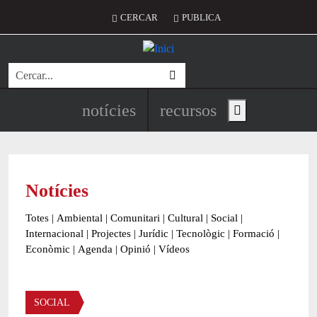
Vés al contingut
Menú del compte d'usuari
CERCAR
PUBLICA
Cerca
Navegació principal de l'encapç
notícies
recursos
Show main menu
Notícies
Totes
|
Ambiental
|
Comunitari
|
Cultural
|
Social
|
Internacional
|
Projectes
|
Jurídic
|
Tecnològic
|
Formació
|
Econòmic
|
Agenda
|
Opinió
|
Vídeos
Àmbit de la notícia
SOCIAL