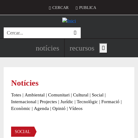
Vés al contingut
Menú del compte d'usuari
CERCAR
PUBLICA
Cerca
Navegació principal de l'encapç
notícies
recursos
Show main menu
Notícies
Totes
|
Ambiental
|
Comunitari
|
Cultural
|
Social
|
Internacional
|
Projectes
|
Jurídic
|
Tecnològic
|
Formació
|
Econòmic
|
Agenda
|
Opinió
|
Vídeos
Àmbit de la notícia
SOCIAL