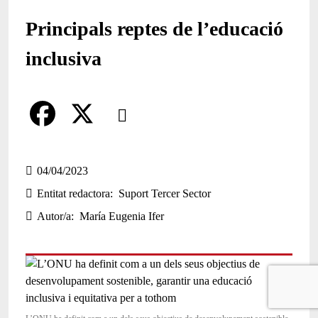
Principals reptes de l’educació
inclusiva
Comparteix
Compartir en altres xarxes socials
F
X
a
04/04/2023
Entitat redactora
Suport Tercer Sector
c
Autor/a
María Eugenia Ifer
e
b
o
o