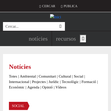
Vés al contingut
Menú del compte d'usuari
CERCAR
PUBLICA
Cerca
Navegació principal de l'encapç
notícies
recursos
Show main menu
Notícies
Totes
|
Ambiental
|
Comunitari
|
Cultural
|
Social
|
Internacional
|
Projectes
|
Jurídic
|
Tecnològic
|
Formació
|
Econòmic
|
Agenda
|
Opinió
|
Vídeos
Àmbit de la notícia
SOCIAL