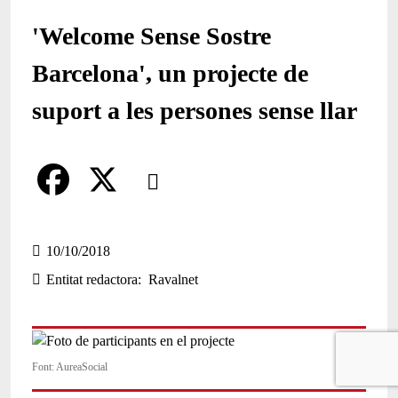
'Welcome Sense Sostre
Barcelona', un projecte de
suport a les persones sense llar
Comparteix
Compartir en altres xarxes socials
F
X
a
10/10/2018
Entitat redactora
Ravalnet
c
e
b
Font: AureaSocial
o