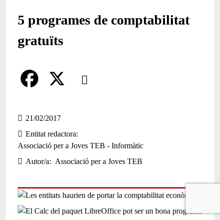
5 programes de comptabilitat
gratuïts
Comparteix
Compartir en altres xarxes socials
F
X
a
21/02/2017
Entitat redactora
c
Associació per a Joves TEB - Informàtic
e
Autor/a
Associació per a Joves TEB
b
o
o