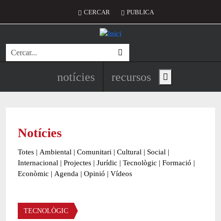
Vés al contingut
Menú del compte d'usuari
CERCAR
PUBLICA
Cerca
Navegació principal de l'encapç
notícies
recursos
Show main menu
Notícies
Totes
|
Ambiental
|
Comunitari
|
Cultural
|
Social
|
Internacional
|
Projectes
|
Jurídic
|
Tecnològic
|
Formació
|
Econòmic
|
Agenda
|
Opinió
|
Vídeos
Àmbit de la notícia
TECNOLÒGIC