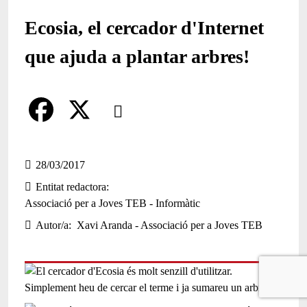
Ecosia, el cercador d'Internet
que ajuda a plantar arbres!
Comparteix
Compartir en altres xarxes socials
F
X
a
28/03/2017
Entitat redactora
c
Associació per a Joves TEB - Informàtic
e
Autor/a
Xavi Aranda - Associació per a Joves TEB
b
o
o