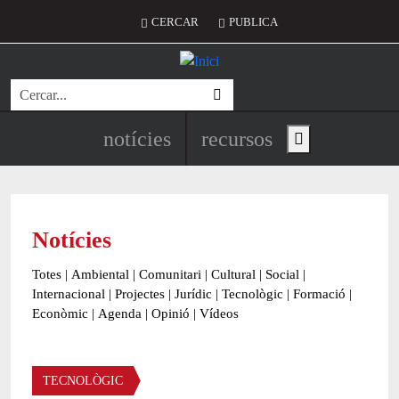
Vés al contingut
Menú del compte d'usuari
CERCAR
PUBLICA
Cerca
Navegació principal de l'encapç
notícies
recursos
Show main menu
Notícies
Totes
|
Ambiental
|
Comunitari
|
Cultural
|
Social
|
Internacional
|
Projectes
|
Jurídic
|
Tecnològic
|
Formació
|
Econòmic
|
Agenda
|
Opinió
|
Vídeos
Àmbit de la notícia
TECNOLÒGIC