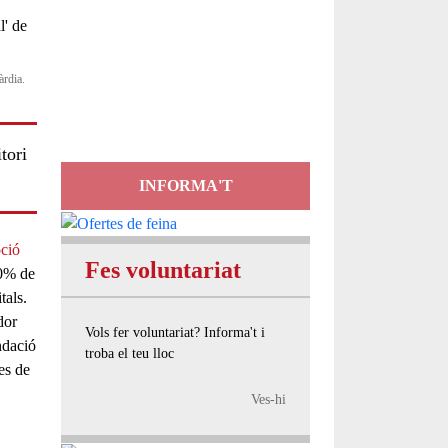
Servei
d'Assessorament
àrdia.
gratuït per a entitats
tori
INFORMA'T
oció
Fes voluntariat
0% de
tals
.
dor
Vols fer voluntariat? Informa't i
ndació
troba el teu lloc
tes de
Ves-hi