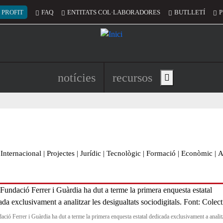
 del compte d'usuari
 PROFIT
FAQ
ENTITATS COL·LABORADORES
BUTLLETÍ
P
Navegació principal de l'encapç
notícies
recursos
Show main menu
Internacional
|
Projectes
|
Jurídic
|
Tecnològic
|
Formació
|
Econòmic
|
A
ació Ferrer i Guàrdia ha dut a terme la primera enquesta estatal dedicada exclusivament a analit