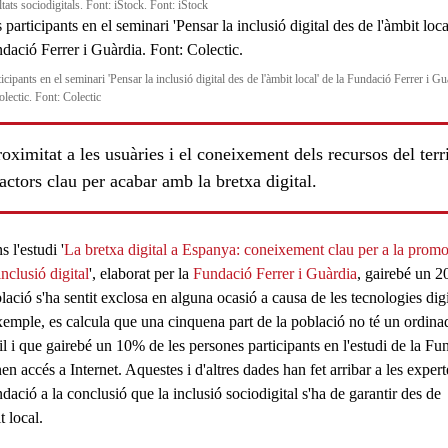
tats sociodigitals. Font: iStock. Font: iStock
icipants en el seminari 'Pensar la inclusió digital des de l'àmbit local' de la Fundació Ferrer i Gu
lectic. Font: Colectic
oximitat a les usuàries i el coneixement dels recursos del terri
actors clau per acabar amb la bretxa digital.
ls
 l'estudi '
La bretxa digital a Espanya: coneixement clau per a la prom
inclusió digital
', elaborat per la
Fundació Ferrer i Guàrdia
, gairebé un
2
lació s'ha sentit exclosa
en alguna ocasió a causa de les
tecnologies digi
xemple, es calcula que
una cinquena part de la població no té un ordina
il
i que gairebé un
10% de les persones
participants en l'estudi de la Fu
nen accés a Internet
. Aquestes i d'altres dades han fet arribar a les exper
dació a la conclusió que la inclusió sociodigital s'ha de garantir des de
t local
.