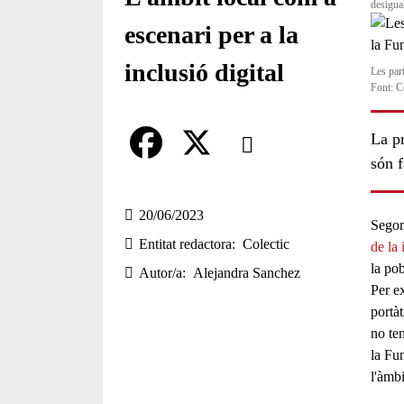
desigual
escenari per a la
inclusió digital
Les part
Font: Co
Comparteix
La pr
són f
Compartir en altres xarxes socia
F
X
a
20/06/2023
Segons
Entitat redactora
Colectic
c
de la 
la pob
Autor/a
Alejandra Sanchez
e
Per e
b
portàt
no te
o
la Fun
o
l'
àmbi