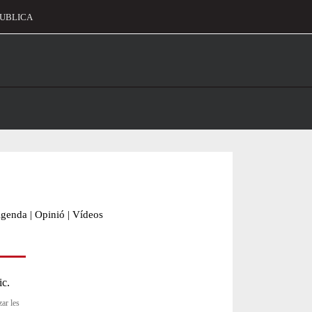
UBLICA
alament
genda
|
Opinió
|
Vídeos
zar les