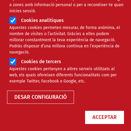
a zones amb informació personal o per a reconèixer-te quan
inicies sessió.
Àmbit
ECONÒMIC
Cookies analítiques
Aquestes cookies permeten mesurar, de forma anònima, el
Claus per detectar estafes
nombre de visites o l’activitat. Gràcies a elles podem
millorar constantment la teva experiència de navegació.
que suplanten l'Agència
Podràs disposar d’una millora contínua en l’experiència de
navegació.
Tributària
Cookies de tercers
Aquestes cookies pertanyen a altres serveis utilitzats al
Comparteix
web, els quals ofereixen diferents funcionalitats com per
exemple Twitter, Facebook o Google, etc.
Compartir en altres xarxes socials
F
X
DESAR CONFIGURACIÓ
a
23/09/2021
Entitat redactora
c
ACCEPTAR
Suport Tercer Sector - Econòmic
e
Autor/a
Sandra Pulido