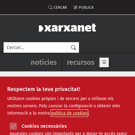
Vés al contingut
Menú del compte d'usuari
CERCAR
PUBLICA
Cerca
Navegació principal de l'enca
notícies
recursos
Show main me
Respectem la teva privacitat!
Recursos
Utilitzem cookies pròpies i de tercers per a millorar els
nostres serveis. Pots canviar la configuració o obtenir més
Tots
|
Econòmic
|
Jurídic
|
Projectes
|
Tecnològic
|
informació a la nostra
política de cookies
Formació
|
Finançament
|
Biblioteca
|
Ofertes de feina
|
Assessorament
|
Fes voluntariat
|
Cookies necessàries
Webinars
Aquestes cookies són importants per a donar-te accés segur