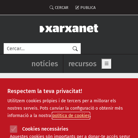
Vés al contingut
Menú del compte d'usuari
CERCAR
PUBLICA
Cerca
Navegació principal de l'enca
notícies
recursos
Show main me
Respectem la teva privacitat!
Recursos
Utilitzem cookies pròpies i de tercers per a millorar els
nostres serveis. Pots canviar la configuració o obtenir més
Tots
|
Econòmic
|
Jurídic
|
Projectes
|
Tecnològic
|
informació a la nostra
política de cookies
Formació
|
Finançament
|
Biblioteca
|
Ofertes de feina
|
Assessorament
|
Fes voluntariat
|
Cookies necessàries
Webinars
Aquestes cookies són importants per a donar-te accés segur