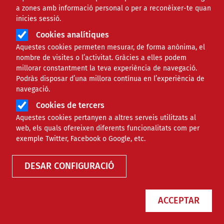
a zones amb informació personal o per a reconèixer-te quan
inicies sessió.
Àmbit
ECONÒMIC
Cookies analítiques
Aquestes cookies permeten mesurar, de forma anònima, el
Novetats a la tributació dels
nombre de visites o l’activitat. Gràcies a elles podem
millorar constantment la teva experiència de navegació.
ajuts socials
Podràs disposar d’una millora contínua en l’experiència de
navegació.
Cookies de tercers
Comparteix
Aquestes cookies pertanyen a altres serveis utilitzats al
web, els quals ofereixen diferents funcionalitats com per
Compartir en altres xarxes socials
F
X
exemple Twitter, Facebook o Google, etc.
a
21/07/2015
DESAR CONFIGURACIÓ
Autor/a
Dolors Martínez Mendoza
c
e
ACCEPTAR
b