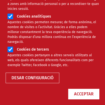
a zones amb informació personal o per a reconèixer-te quan
inicies sessió.
Àmbit
FORMACIÓ
Cookies analítiques
Aquestes cookies permeten mesurar, de forma anònima, el
Documents per a aprofundir
nombre de visites o l’activitat. Gràcies a elles podem
millorar constantment la teva experiència de navegació.
en les problemàtiques de la
Podràs disposar d’una millora contínua en l’experiència de
navegació.
infància
Cookies de tercers
Aquestes cookies pertanyen a altres serveis utilitzats al
Comparteix
web, els quals ofereixen diferents funcionalitats com per
exemple Twitter, Facebook o Google, etc.
Compartir en altres xarxes socials
F
X
DESAR CONFIGURACIÓ
a
02/06/2023
Entitat redactora
F Pere Tarrés
c
ACCEPTAR
Autor/a
Maria Bombardó Soro
e