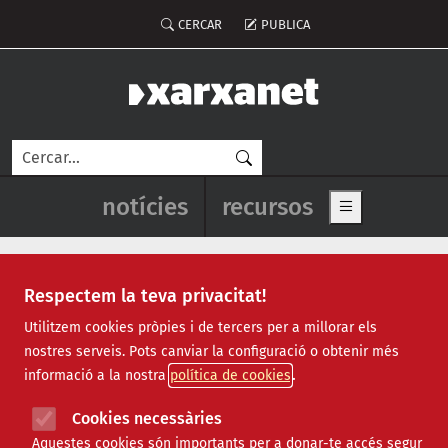
Vés al contingut
Menú del compte d'usuari
CERCAR
PUBLICA
Cerca
Navegació principal de l'enca
notícies
recursos
Show main me
Respectem la teva privacitat!
Recursos
Utilitzem cookies pròpies i de tercers per a millorar els
nostres serveis. Pots canviar la configuració o obtenir més
Tots
|
Econòmic
|
Jurídic
|
Projectes
|
Tecnològic
|
informació a la nostra
política de cookies
Formació
|
Finançament
|
Biblioteca
|
Ofertes de feina
|
Assessorament
|
Fes voluntariat
|
Cookies necessàries
Webinars
Aquestes cookies són importants per a donar-te accés segur