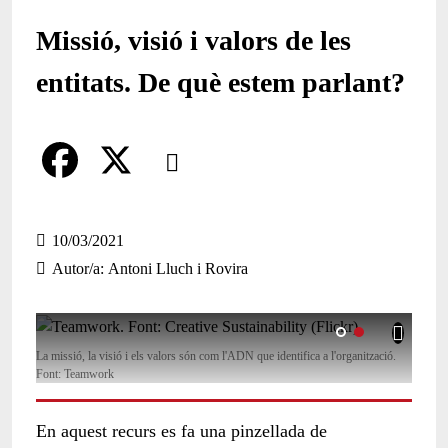
Missió, visió i valors de les
entitats. De què estem parlant?
Comparteix
Compartir en altres xarxes socials
F
X
a
10/03/2021
Autor/a
Antoni Lluch i Rovira
c
e
b
La missió, la visió i els valors són com l'ADN que identifica a l'organització.
Font: Teamwork
o
o
En aquest recurs es fa una pinzellada de