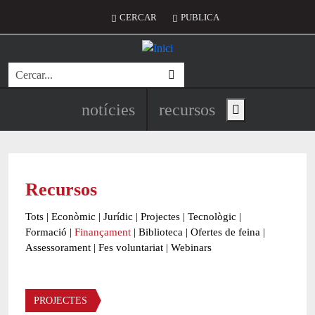
Vés al contingut
Menú del compte d'usuari
CERCAR
PUBLICA
Cerca
Navegació principal de l'encapç
notícies
recursos
Show main menu
Recursos
Tots
|
Econòmic
|
Jurídic
|
Projectes
|
Tecnològic
|
Formació
|
Finançament
|
Biblioteca
|
Ofertes de feina
|
Assessorament
|
Fes voluntariat
|
Webinars
Àmbit
PROJECTES