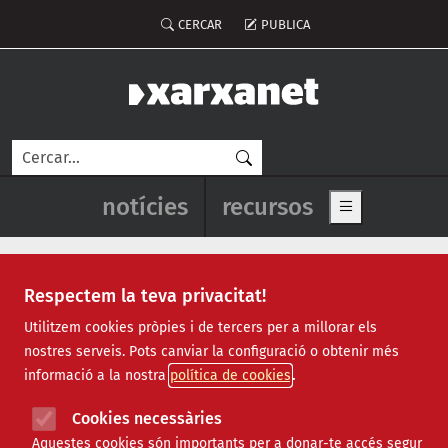
Vés al contingut
Menú del compte d'usuari
CERCAR
PUBLICA
Cerca
Navegació principal de l'enca
notícies
recursos
Show main me
Respectem la teva privacitat!
Recursos
Utilitzem cookies pròpies i de tercers per a millorar els
nostres serveis. Pots canviar la configuració o obtenir més
Tots
|
Econòmic
|
Jurídic
|
Projectes
|
Tecnològic
|
informació a la nostra
política de cookies
Formació
|
Finançament
|
Biblioteca
|
Ofertes de feina
|
Assessorament
|
Fes voluntariat
|
Cookies necessàries
Webinars
Aquestes cookies són importants per a donar-te accés segur