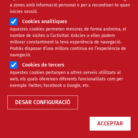
a zones amb informació personal o per a reconèixer-te quan
inicies sessió.
Àmbit
TECNOLÒGIC
Cookies analítiques
Aquestes cookies permeten mesurar, de forma anònima, el
Com editar vídeos amb
nombre de visites o l’activitat. Gràcies a elles podem
millorar constantment la teva experiència de navegació.
CapCut, l'aplicació germana
Podràs disposar d’una millora contínua en l’experiència de
navegació.
de Tik Tok
Cookies de tercers
Aquestes cookies pertanyen a altres serveis utilitzats al
Comparteix
web, els quals ofereixen diferents funcionalitats com per
exemple Twitter, Facebook o Google, etc.
Compartir en altres xarxes socials
F
X
DESAR CONFIGURACIÓ
a
29/12/2025
Entitat redactora
Colectic - Informàtic
c
ACCEPTAR
Autor/a
Alejandra Sanchez
e