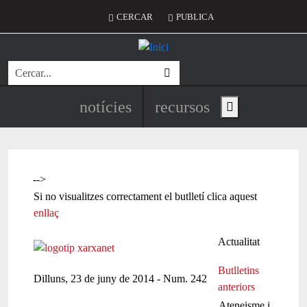
Vés al contingut
Menú del compte d'usuari
CERCAR
PUBLICA
Cerca
Navegació principal de l'encapç
notícies
recursos
Show main menu
-->
Si no visualitzes correctament el butlletí clica aquest
enllaç
Actualitat
Butlletins
Dilluns, 23 de juny de 2014 - Num. 242
anteriors
Ateneisme i