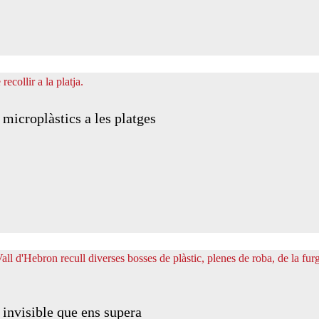
microplàstics a les platges
 invisible que ens supera