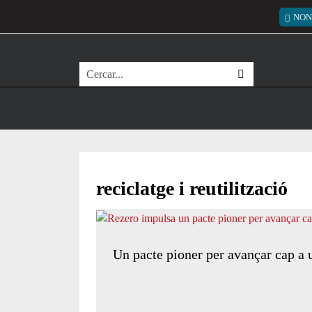
Vés al contingut
Menú
NON
Cerca
reciclatge i reutilització
Un pacte pioner per avançar cap a