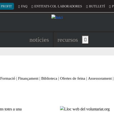
 del compte d'usuari
 PROFIT
FAQ
ENTITATS COL·LABORADORES
BUTLLETÍ
P
Navegació principal de l'encapç
notícies
recursos
Show main menu
Formació
|
Finançament
|
Biblioteca
|
Ofertes de feina
|
Assessorament
|