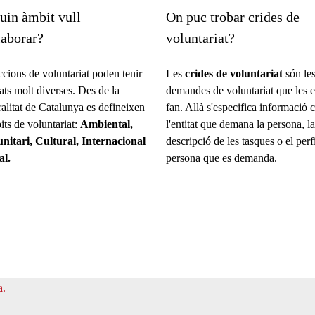
uin àmbit vull
On puc trobar crides de
laborar?
voluntariat?
ccions de voluntariat poden tenir
Les
crides de voluntariat
són le
tats molt diverses. Des de la
demandes de voluntariat que les en
alitat de Catalunya es defineixen
fan. Allà s'especifica informació 
its de voluntariat:
Ambiental,
l'entitat que demana la persona, la
itari, Cultural, Internacional
descripció de les tasques o el perf
al.
persona que es demanda.