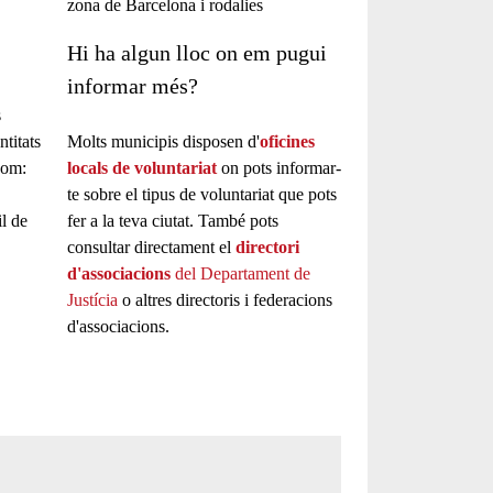
Hi ha algun lloc on em pugui
informar més?
s
titats
Molts municipis disposen d'
oficines
com:
locals de voluntariat
on pots informar-
te sobre el tipus de voluntariat que pots
il de
fer a la teva ciutat. També pots
consultar directament el
directori
d'associacions
del Departament de
Justícia
o altres directoris i federacions
d'associacions.