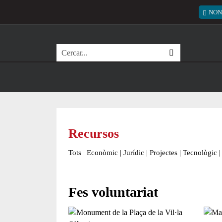
Vés al contingut
Menú
NON
Cerca
Recursos
Tots
|
Econòmic
|
Jurídic
|
Projectes
|
Tecnològic
|
Fes voluntariat