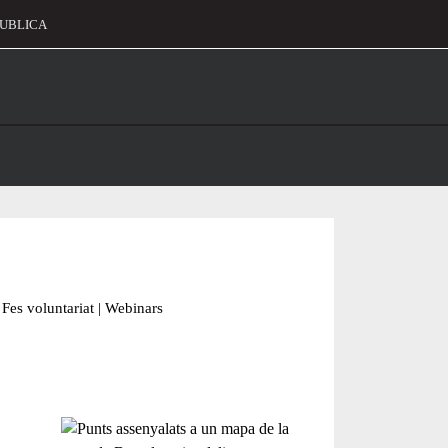
UBLICA
alament
Fes voluntariat
|
Webinars