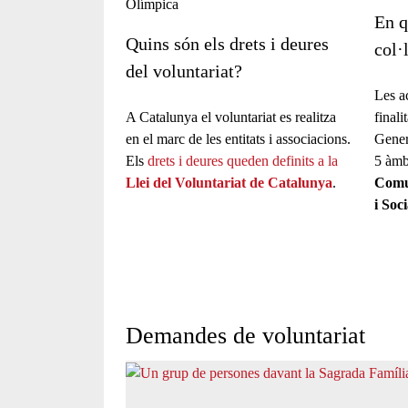
En q
Quins són els drets i deures
col·
del voluntariat?
Les a
A Catalunya el voluntariat es realitza
finali
en el marc de les entitats i associacions.
Gener
Els
drets i deures queden definits a la
5 àmb
Llei del Voluntariat de Catalunya
.
Comun
i Soci
Demandes de voluntariat