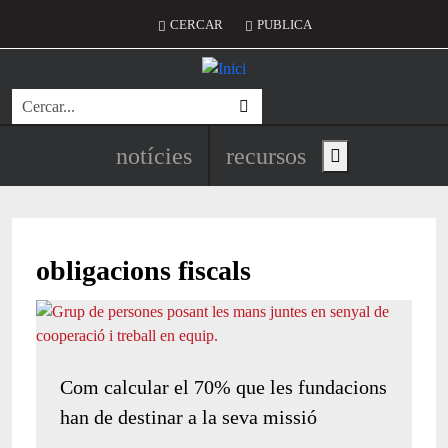
Vés al contingut
Menú del compte d'usuari
CERCAR
PUBLICA
Cerca
Navegació principal de l'encapç
notícies
recursos
Show main menu
obligacions fiscals
Com calcular el 70% que les fundacions
han de destinar a la seva missió