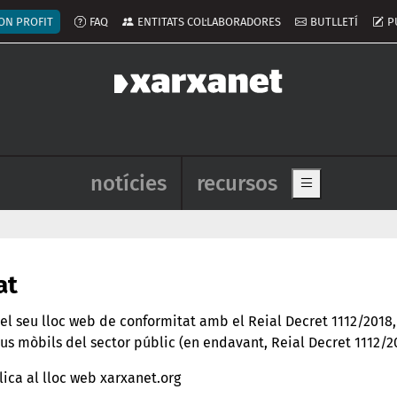
ú del compte d'usuari
ON PROFIT
FAQ
ENTITATS COL·LABORADORES
BUTLLETÍ
P
Navegació principal de l'enca
notícies
recursos
Show main me
at
l seu lloc web de conformitat amb el Reial Decret 1112/2018,
tius mòbils del sector públic (en endavant, Reial Decret 1112/2
lica al lloc web xarxanet.org