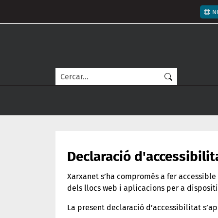
Vés al contingut
Men
N
Cerca
Declaració d'accessibilit
Xarxanet s’ha compromès a fer accessible e
dels llocs web i aplicacions per a disposi
La present declaració d’accessibilitat s’ap