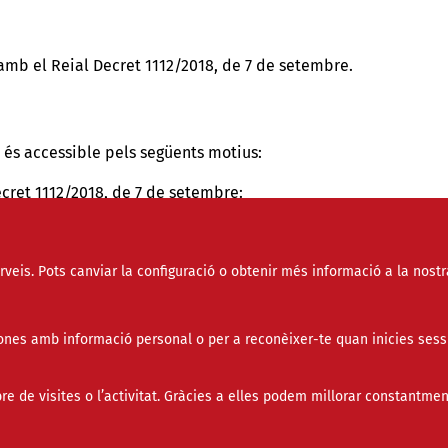
mb el Reial Decret 1112/2018, de 7 de setembre.
o és accessible pels següents motius:
cret 1112/2018, de 7 de setembre:
ernatius d’algunes imatges que no descriuen completament el s
o audiodescripció
una estructura d’encapçalaments que reflecteixi de forma acu
erveis. Pots canviar la configuració o obtenir més informació a la nostr
 no disposar de mecanismes per a parar l’animació
r alguns errors en l’estructura i la sintàxis
ible en determinades circumstàncies d’ampliació de alçada ent
nes amb informació personal o per a reconèixer-te quan inicies sess
de visites o l’activitat. Gràcies a elles podem millorar constantmen
e la legislació aplicable
en PDF o altres formats publicats abans de el 20 de setembre 