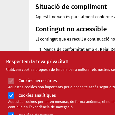
Situació de compliment
Aquest lloc web és parcialment conforme a
Contingut no accessible
El contingut que es recull a continuació n
Manca de conformitat amb el Reial De
El portal podria tenir textos alt
Respectem la teva privacitat!
també vídeos sense subtitulat i/
Algunes pàgines podrien no tenir 
Utilitzem cookies pròpies i de tercers per a millorar els nostres s
Algun carrusel del portal podria
El codi de la pàgina podria conteni
Cookies necessàries
Algun contingut podria no ser vis
Aquestes cookies són importants per a donar-te accés segur a zo
i lletres
Cookies analítiques
Càrrega desproporcionada: no aplica.
Aquestes cookies permeten mesurar, de forma anònima, el nombre 
El contingut no entra dins de l’àmbit d
contínua en l’experiència de navegació.
Podrien existir arxius ofimàtics 