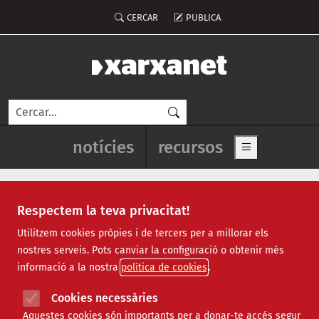
Vés al contingut
Menú del compte d'usuari
CERCAR
PUBLICA
Cerca
Navegació principal de l'enca
notícies
recursos
Show main me
Respectem la teva privacitat!
Direcció i gestió ONG
Utilitzem cookies pròpies i de tercers per a millorar els
nostres serveis. Pots canviar la configuració o obtenir més
informació a la nostra
política de cookies
Cookies necessàries
Aquestes cookies són importants per a donar-te accés segur