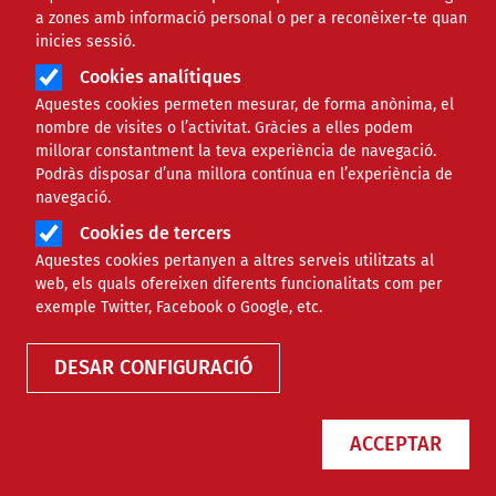
a zones amb informació personal o per a reconèixer-te quan
inicies sessió.
Cookies analítiques
Aquestes cookies permeten mesurar, de forma anònima, el
nombre de visites o l’activitat. Gràcies a elles podem
millorar constantment la teva experiència de navegació.
Podràs disposar d’una millora contínua en l’experiència de
Recull de Màsters i Postgraus
navegació.
sobre recursos humans i lideratge
Cookies de tercers
Aquestes cookies pertanyen a altres serveis utilitzats al
web, els quals ofereixen diferents funcionalitats com per
exemple Twitter, Facebook o Google, etc.
RECURSOS
FORMACIÓ
DESAR CONFIGURACIÓ
ACCEPTAR