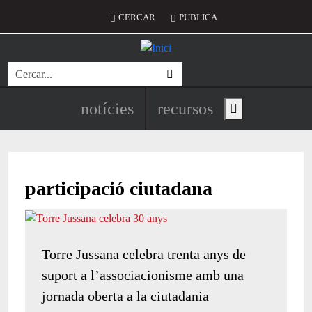
Vés al contingut
Menú del compte d'usuari
CERCAR
PUBLICA
Cerca
Navegació principal de l'encapç
notícies
recursos
Show main menu
participació ciutadana
Torre Jussana celebra trenta anys de
suport a l’associacionisme amb una
jornada oberta a la ciutadania