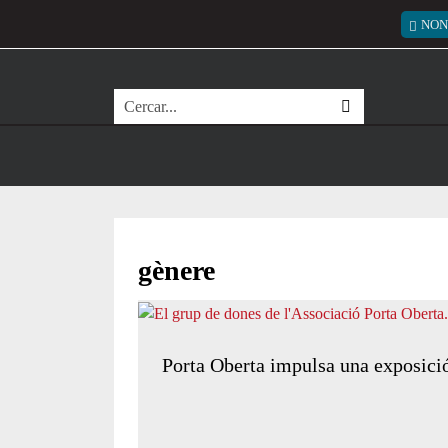
Vés al contingut
Menú
NON
Cerca
gènere
Porta Oberta impulsa una exposició