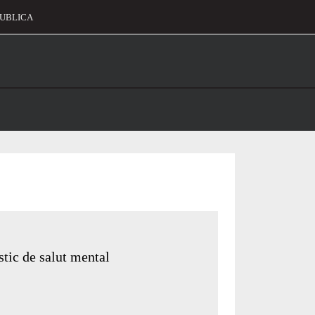
UBLICA
alament
tic de salut mental