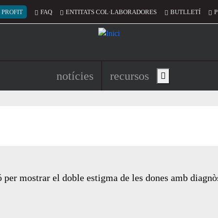
 del compte d'usuari
 PROFIT
FAQ
ENTITATS COL·LABORADORES
BUTLLETÍ
P
Navegació principal de l'encapç
notícies
recursos
Show main menu
 per mostrar el doble estigma de les dones amb diagnòs