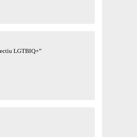
l·lectiu LGTBIQ+”