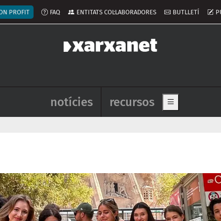
ú del compte d'usuari
ON PROFIT
FAQ
ENTITATS COL·LABORADORES
BUTLLETÍ
P
Navegació principal de l'enca
notícies
recursos
Show main me