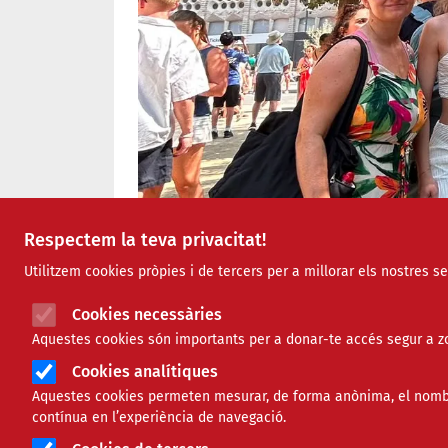
Respectem la teva privacitat!
Utilitzem cookies pròpies i de tercers per a millorar els nostres s
Cookies necessàries
Aquestes cookies són importants per a donar-te accés segur a zo
Cookies analítiques
Aquestes cookies permeten mesurar, de forma anònima, el nombre 
contínua en l’experiència de navegació.