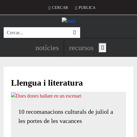
Vés al contingut
Menú del compte d'usuari
CERCAR
PUBLICA
Cerca
Navegació principal de l'encapç
notícies
recursos
Show main menu
Llengua i literatura
10 recomanacions culturals de juliol a
les portes de les vacances