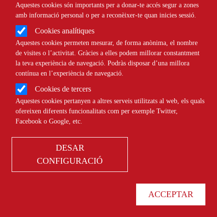
Aquestes cookies són importants per a donar-te accés segur a zones
amb informació personal o per a reconèixer-te quan inicies sessió.
RECURSOS
FORMACIÓ
Cookies analítiques
Aquestes cookies permeten mesurar, de forma anònima, el nombre
de visites o l’activitat. Gràcies a elles podem millorar constantment
la teva experiència de navegació. Podràs disposar d’una millora
contínua en l’experiència de navegació.
Recull de Màsters i Postgraus sobre
Cookies de tercers
recursos humans i lideratge
Aquestes cookies pertanyen a altres serveis utilitzats al web, els quals
ofereixen diferents funcionalitats com per exemple Twitter,
Facebook o Google, etc.
RECURSOS
FORMACIÓ
DESAR
CONFIGURACIÓ
ACCEPTAR
Estudis superiors en l’àmbit de la
protecció de dades