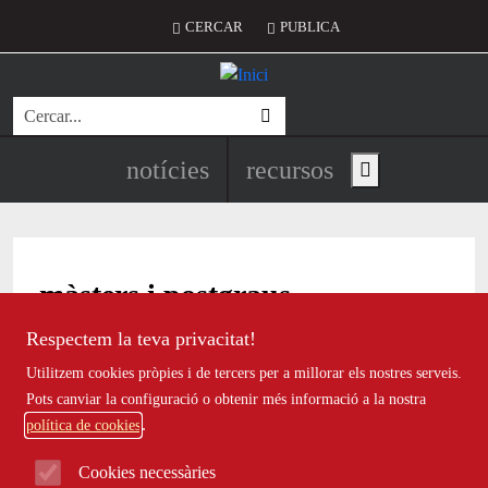
Vés al contingut
Menú del compte d'usuari
CERCAR
PUBLICA
Cerca
Navegació principal de l'encapç
notícies
recursos
Show main menu
màsters i postgraus
Respectem la teva privacitat!
Utilitzem cookies pròpies i de tercers per a millorar els nostres serveis.
Formacions per a la millora de l’atenció
Pots canviar la configuració o obtenir més informació a la nostra
en l’àmbit de la gent gran
política de cookies
Cookies necessàries