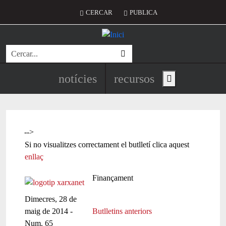
Vés al contingut
Menú del compte d'usuari
CERCAR
PUBLICA
Cerca
Navegació principal de l'encapç
notícies
recursos
Show main menu
-->
Si no visualitzes correctament el butlletí clica aquest
enllaç
Finançament
Dimecres, 28 de
maig de 2014 -
Butlletins anteriors
Num. 65