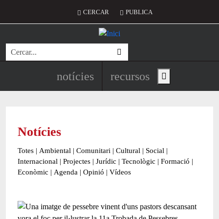
Vés al contingut
Menú del compte d'usuari
CERCAR
PUBLICA
Cerca
Navegació principal de l'encapç
notícies
recursos
Show main menu
Notícies
Totes
|
Ambiental
|
Comunitari
|
Cultural
|
Social
|
Internacional
|
Projectes
|
Jurídic
|
Tecnològic
|
Formació
|
Econòmic
|
Agenda
|
Opinió
|
Vídeos