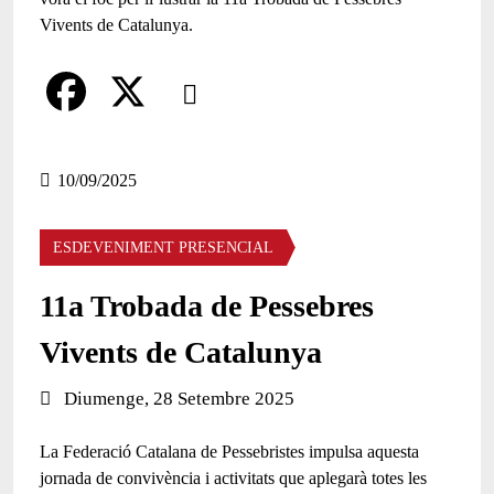
Comparteix
Compartir en altres xarxes socials
F
X
a
10/09/2025
c
ESDEVENIMENT PRESENCIAL
e
b
11a Trobada de Pessebres
o
Vivents de Catalunya
o
Data de l'esdeveniment:
Diumenge, 28 Setembre 2025
k
La Federació Catalana de Pessebristes impulsa aquesta
jornada de convivència i activitats que aplegarà totes les