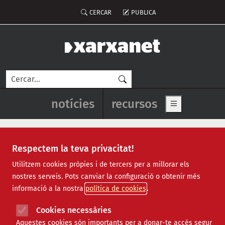
Vés al contingut
Menú del compte d'usuari
CERCAR
PUBLICA
Cerca
Navegació principal de l'enca
notícies
recursos
Show main me
Respectem la teva privacitat!
Notícies
Utilitzem cookies pròpies i de tercers per a millorar els
nostres serveis. Pots canviar la configuració o obtenir més
Totes
|
Ambiental
|
Comunitari
|
Cultural
|
Social
|
informació a la nostra
política de cookies
Internacional
|
Projectes
|
Jurídic
|
Tecnològic
|
Formació
|
Econòmic
|
Agenda
|
Opinió
|
Vídeos
Cookies necessàries
Aquestes cookies són importants per a donar-te accés segur