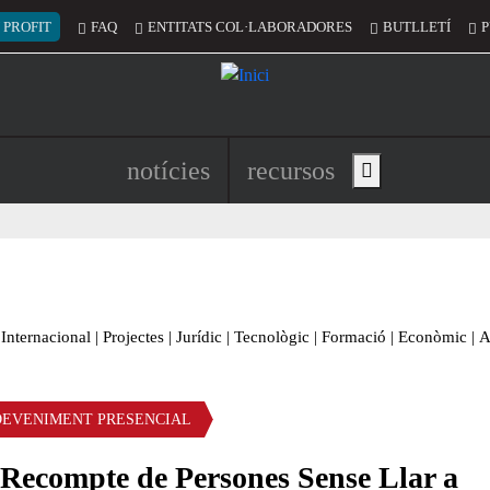
 del compte d'usuari
 PROFIT
FAQ
ENTITATS COL·LABORADORES
BUTLLETÍ
P
Navegació principal de l'encapç
notícies
recursos
Show main menu
Internacional
|
Projectes
|
Jurídic
|
Tecnològic
|
Formació
|
Econòmic
|
A
DEVENIMENT PRESENCIAL
 Recompte de Persones Sense Llar a