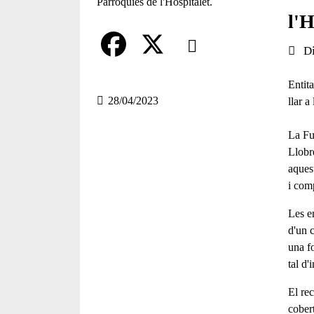
l'H
Comparteix
Data 
D
Compartir en altres xarxes socia
F
X
Entit
a
28/04/2023
llar a
c
La
Fu
e
Llobr
aquest
b
i com
o
Les en
o
d'un 
una f
k
tal d'
El rec
cobert