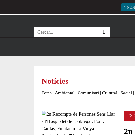
Vés al contingut
Menú
NON
Cerca
Notícies
Totes
|
Ambiental
|
Comunitari
|
Cultural
|
Social
|
ES
2n