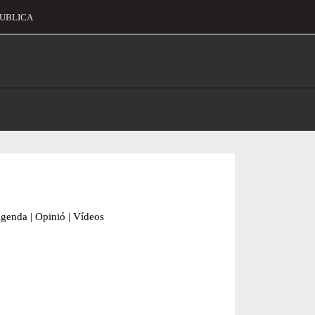
UBLICA
alament
genda
|
Opinió
|
Vídeos