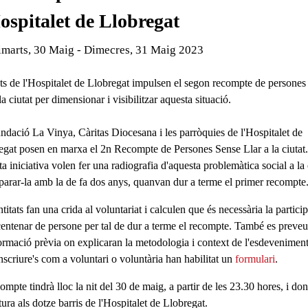
ospitalet de Llobregat
de l'esdeveniment:
imarts, 30 Maig - Dimecres, 31 Maig 2023
ls
ats de l'Hospitalet de Llobregat impulsen el segon recompte de persones
 la ciutat per dimensionar i visibilitzar aquesta situació.
ndació La Vinya
,
Càritas Diocesana
i les
parròquies de l'Hospitalet de
egat
posen en marxa el
2n Recompte de Persones Sense Llar a la ciutat
a iniciativa volen fer una radiografia d'aquesta problemàtica social a la 
parar-la amb la de fa dos anys, quanvan dur a terme el primer recompte
titats fan una crida al voluntariat i calculen que és necessària la partici
centenar de persone per tal de dur a terme el recompte. També es preveu
ormació prèvia on explicaran la metodologia i context de l'esdeveniment
inscriure's com a voluntari o voluntària han habilitat un
formulari
.
ompte tindrà lloc la nit del 30 de maig, a partir de les 23.30 hores, i do
ura als dotze barris de l'Hospitalet de Llobregat.