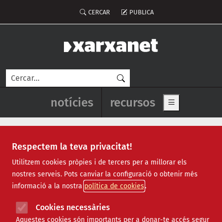
Vés al contingut
Menú del compte d'usuari
CERCAR
PUBLICA
Cerca
Navegació principal de l'enca
notícies
recursos
Show main me
Respectem la teva privacitat!
Notícies
Utilitzem cookies pròpies i de tercers per a millorar els
nostres serveis. Pots canviar la configuració o obtenir més
Totes
|
Ambiental
|
Comunitari
|
Cultural
|
Social
|
informació a la nostra
política de cookies
Internacional
|
Projectes
|
Jurídic
|
Tecnològic
|
Formació
|
Econòmic
|
Agenda
|
Opinió
|
Vídeos
Cookies necessàries
Aquestes cookies són importants per a donar-te accés segur