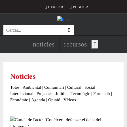
Vés al contingut
Menú del compte d'usuari
CERCAR
PUBLICA
Cerca
Navegació principal de l'encapç
notícies
recursos
Show main menu
Notícies
Totes
|
Ambiental
|
Comunitari
|
Cultural
|
Social
|
Internacional
|
Projectes
|
Jurídic
|
Tecnològic
|
Formació
|
Econòmic
|
Agenda
|
Opinió
|
Vídeos