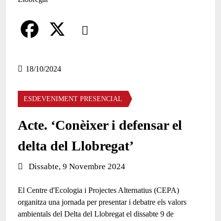
Comparteix
Compartir en altres xarxes socials
F
X
a
18/10/2024
c
ESDEVENIMENT PRESENCIAL
e
b
Acte. ‘Conèixer i defensar el
o
delta del Llobregat’
o
Data de l'esdeveniment:
Dissabte, 9 Novembre 2024
k
El Centre d'Ecologia i Projectes Alternatius (CEPA)
organitza una jornada per presentar i debatre els valors
ambientals del Delta del Llobregat el dissabte 9 de