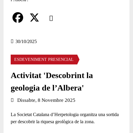
Comparteix
Compartir en altres xarxes socials
F
X
a
30/10/2025
c
ESDEVENIMENT PRESENCIAL
e
b
Activitat 'Descobrint la
o
geologia de l’Albera'
o
Data de l'esdeveniment:
Dissabte, 8 Novembre 2025
k
La Societat Catalana d’Herpetologia organitza una sortida
per descobrir la riquesa geològica de la zona.