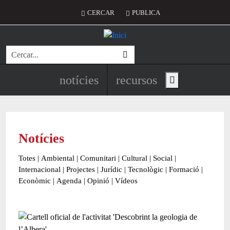
Vés al contingut
Menú del compte d'usuari
CERCAR
PUBLICA
Cerca
Navegació principal de l'encapç
notícies
recursos
Show main menu
Notícies
Totes
|
Ambiental
|
Comunitari
|
Cultural
|
Social
|
Internacional
|
Projectes
|
Jurídic
|
Tecnològic
|
Formació
|
Econòmic
|
Agenda
|
Opinió
|
Vídeos