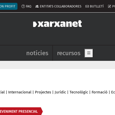
ú del compte d'usuari
ON PROFIT
FAQ
ENTITATS COL·LABORADORES
BUTLLETÍ
P
Navegació principal de l'enca
notícies
recursos
Show main me
ial
|
Internacional
|
Projectes
|
Jurídic
|
Tecnològic
|
Formació
|
E
EVENIMENT PRESENCIAL