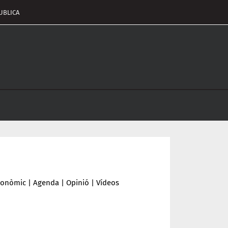
UBLICA
pçalament
nu
conòmic
|
Agenda
|
Opinió
|
Vídeos