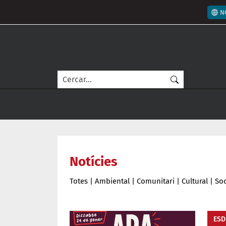
Vés al contingut
Men
N
Cerca
Notícies
Totes
|
Ambiental
|
Comunitari
|
Cultural
|
Soc
ESD