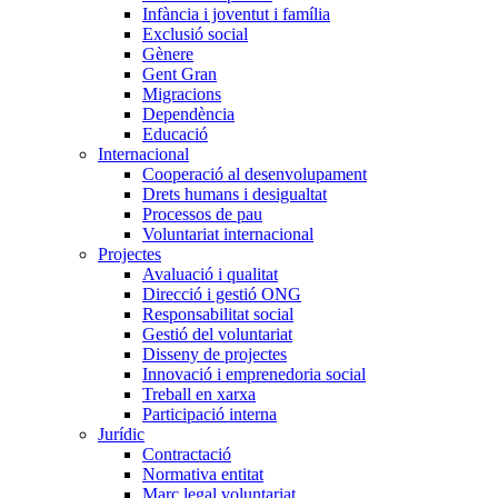
Infància i joventut i família
Exclusió social
Gènere
Gent Gran
Migracions
Dependència
Educació
Internacional
Cooperació al desenvolupament
Drets humans i desigualtat
Processos de pau
Voluntariat internacional
Projectes
Avaluació i qualitat
Direcció i gestió ONG
Responsabilitat social
Gestió del voluntariat
Disseny de projectes
Innovació i emprenedoria social
Treball en xarxa
Participació interna
Jurídic
Contractació
Normativa entitat
Marc legal voluntariat