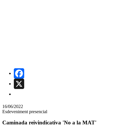
Comparteix
Facebook
X
Compartir
en
16/06/2022
Esdeveniment presencial
altres
Caminada reivindicativa 'No a la MAT'
xarxes