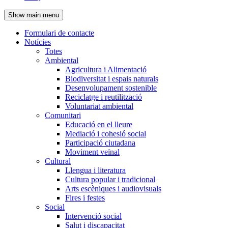
de
Show main menu
l'encapçalament
Formulari de contacte
Notícies
Navegació
Totes
principal
Ambiental
Agricultura i Alimentació
Biodiversitat i espais naturals
Desenvolupament sostenible
Reciclatge i reutilització
Voluntariat ambiental
Comunitari
Educació en el lleure
Mediació i cohesió social
Participació ciutadana
Moviment veïnal
Cultural
Llengua i literatura
Cultura popular i tradicional
Arts escèniques i audiovisuals
Fires i festes
Social
Intervenció social
Salut i discapacitat