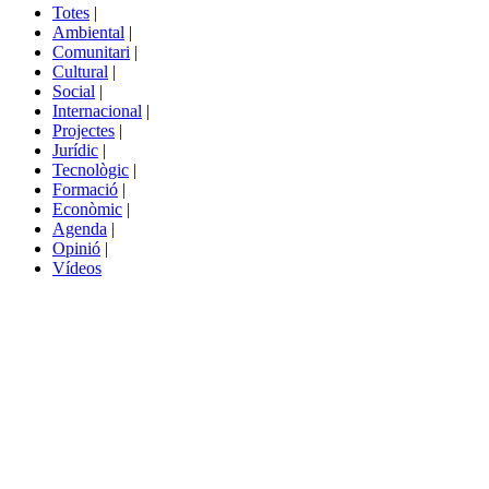
del
Totes
|
menú
Ambiental
|
de
Comunitari
|
portals
Cultural
|
Social
|
Internacional
|
Projectes
|
Jurídic
|
Tecnològic
|
Formació
|
Econòmic
|
Agenda
|
Opinió
|
Vídeos