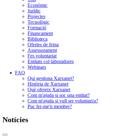
Econòmic
Jurídic
Projectes
Tecnològic
Formació
Finançament
Biblioteca
Ofertes de feina
Assessorament
Fes voluntariat
Entitats col·laboradores
Webinars
FAQ
Qui gestiona Xarxanet?
Història de Xarxanet
Què ofereix Xarxanet
Com m'ajuda si soc una entitat?
Com m'ajuda si vull ser voluntari/a?
Puc fer-me'n membre?
Notícies
Commutador