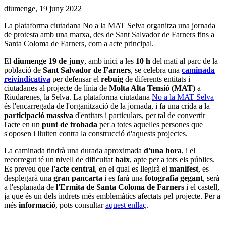
Data
diumenge, 19 juny 2022
socials
de
La plataforma ciutadana No a la MAT Selva organitza una jornada
l'esdeveniment:
de protesta amb una marxa, des de Sant Salvador de Farners fins a
Santa Coloma de Farners, com a acte principal.
El
diumenge 19 de juny
, amb inici a les
10 h
del matí al parc de la
població de
Sant Salvador de Farners
, se celebra una
caminada
reivindicativa
per defensar el
rebuig
de diferents entitats i
ciutadanes al projecte de línia de
Molta Alta Tensió (MAT)
a
Riudarenes, la Selva. La plataforma ciutadana
No a la MAT Selva
és l'encarregada de l'organització de la jornada, i fa una crida a la
participació massiva
d'entitats i particulars, per tal de convertir
l'acte en un
punt de trobada
per a totes aquelles persones que
s'oposen i lluiten contra la construcció d'aquests projectes.
La caminada tindrà una durada aproximada
d'una hora
, i el
recorregut té un nivell de dificultat
baix
, apte per a tots els públics.
Es preveu que
l'acte central
, en el qual es llegirà el
manifest
, es
desplegarà una
gran pancarta
i es farà una
fotografia gegant
, serà
a l'esplanada de
l'Ermita de Santa Coloma de Farners
i el castell,
ja que és un dels indrets més emblemàtics afectats pel projecte. Per a
més
informació
, pots consultar
aquest enllaç
.