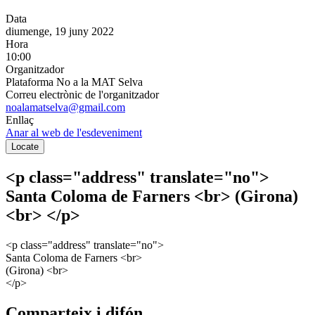
Data
diumenge, 19 juny 2022
Hora
10:00
Organitzador
Plataforma No a la MAT Selva
Correu electrònic de l'organitzador
noalamatselva@gmail.com
Enllaç
Anar al web de l'esdeveniment
Geolocalització
Locate
<p class="address" translate="no">
Santa Coloma de Farners <br> (Girona)
<br> </p>
<p class="address" translate="no">
Santa Coloma de Farners <br>
(Girona) <br>
</p>
Comparteix i difón