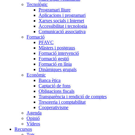
Tecnològic
Programari lliure
Aplicacions i programari
Xarxes socials i Internet
Accessibilitat i tecnologia
Comunicació associativa
Formació
PFAVC
Màsters i postgraus
Formació intervenció
Formació gestió
Formació en línia
Dinàmiques grupals
Econòmic
Banca ètica
Captació de fons
Obligacions fiscals
Transparència i rendició de comptes
Tresoreria i comptabilitat
Cooperativisme
Agenda
Opinió
Vídeos
Recursos
Tots