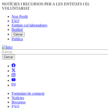
Vés
NOTÍCIES I RECURSOS PER A LES ENTITATS I EL
al
VOLUNTARIAT
contingut
Non Profit
FAQ
Menú
Entitats col·laboradores
del
Butlletí
compte
Cercar
Publica
d'usuari
Cerca
Formulari de contacte
Notícies
Navegació
Recursos
principal
FAQ