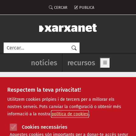
Vés al contingut
Menú del compte d'usuari
CERCAR
PUBLICA
Cerca
Navegació principal de l'enca
notícies
recursos
Show main me
Respectem la teva privacitat!
Notícies
Utilitzem cookies pròpies i de tercers per a millorar els
nostres serveis. Pots canviar la configuració o obtenir més
Totes
|
Ambiental
|
Comunitari
|
Cultural
|
Social
|
informació a la nostra
política de cookies
Internacional
|
Projectes
|
Jurídic
|
Tecnològic
|
Formació
|
Econòmic
|
Agenda
|
Opinió
|
Vídeos
Cookies necessàries
Aquestes cookies són importants per a donar-te accés segur