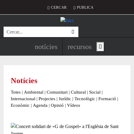
Vés al contingut
Menú del compte d'usuari
CERCAR
PUBLICA
Cerca
Navegació principal de l'encapç
notícies
recursos
Show main menu
Notícies
Totes
|
Ambiental
|
Comunitari
|
Cultural
|
Social
|
Internacional
|
Projectes
|
Jurídic
|
Tecnològic
|
Formació
|
Econòmic
|
Agenda
|
Opinió
|
Vídeos