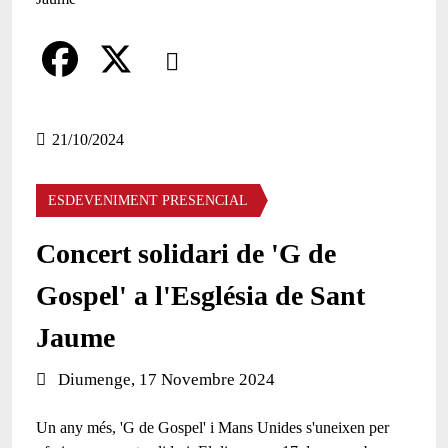
Comparteix
Compartir en altres xarxes socials
F
X
a
21/10/2024
c
ESDEVENIMENT PRESENCIAL
e
b
Concert solidari de 'G de
o
Gospel' a l'Església de Sant
o
Jaume
k
Data de l'esdeveniment:
Diumenge, 17 Novembre 2024
Un any més, 'G de Gospel' i Mans Unides s'uneixen per