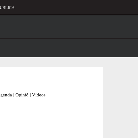
UBLICA
alament
genda
|
Opinió
|
Vídeos