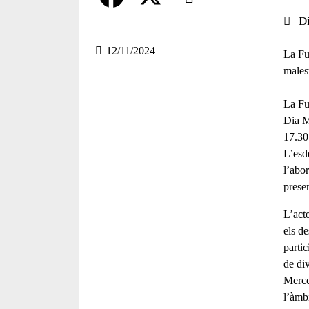
Data 
D
Compartir en altres xarxes socia
F
X
a
12/11/2024
La Fu
malest
c
e
La Fu
Dia M
b
17.30
o
L’esd
l’abor
o
prese
k
L’act
els
de
parti
de di
Merce
l’àmbi