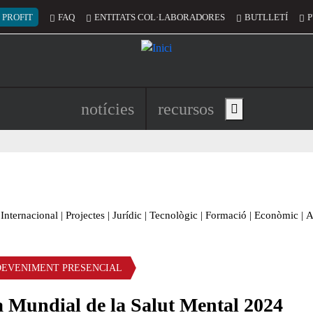
 del compte d'usuari
 PROFIT
FAQ
ENTITATS COL·LABORADORES
BUTLLETÍ
P
Navegació principal de l'encapç
notícies
recursos
Show main menu
Internacional
|
Projectes
|
Jurídic
|
Tecnològic
|
Formació
|
Econòmic
|
A
DEVENIMENT PRESENCIAL
a Mundial de la Salut Mental 2024