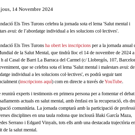
de l'esdeveniment:
ijous, 14 Novembre 2024
ls
ndació Els Tres Turons celebra la jornada sota el lema 'Salut mental i
ars avui: de l’abordatge individual a les solucions col·lectives'.
ndació Els Tres Turons
ha obert les inscripcions
per a la jornada anual 
undial de la Salut Mental, que tindrà lloc el
14 de novembre
de 2024 a 
 h
al
Casal de Barri La Barraca del Carmel
(c/ Llobregós, 107, Barcelo
eveniment, que se celebra sota el lema '
Salut mental i malestars avui: de
datge individual a les solucions col·lectives'
, es podrà seguir tant
ncialment
(
inscripcions aquí
) com
en directe a través de
YouTube
.
e reunirà
experts i testimonis en primera persona
per a fomentar el debat
safiaments actuals en salut mental
, amb èmfasi en la
recuperació, els dre
cipació comunitària
. La jornada comptarà amb la participació de profess
verses disciplines en una taula rodona que inclourà Iñaki García Maza,
des Serrano i Edgard Vinyals, tots ells amb una destacada trajectòria e
t de la salut mental.