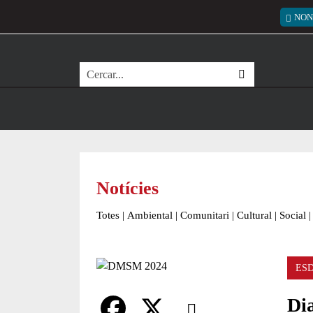
Vés al contingut
Menú
NON
Cerca
Notícies
Totes
|
Ambiental
|
Comunitari
|
Cultural
|
Social
|
ES
Comparteix
Di