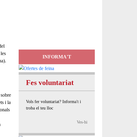
Servei
d'Assessorament
gratuït per a entitats
del
les
INFORMA'T
na).
Fes voluntariat
 sobre
Vols fer voluntariat? Informa't i
ts i la
troba el teu lloc
ionals
Ves-hi
n