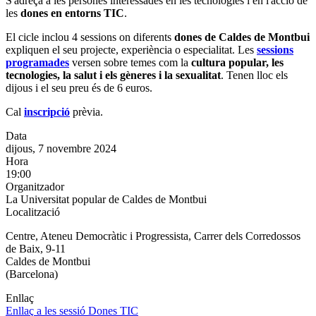
S'adreça a les persones interessades en les tecnologies i en l'acció de
les
dones
en entorns TIC
.
El cicle inclou 4 sessions on diferents
dones de Caldes de Montbui
expliquen el seu projecte, experiència o especialitat. Les
sessions
programades
versen sobre temes com la
cultura popular, les
tecnologies, la salut i els gèneres i la sexualitat
. Tenen lloc els
dijous i el seu preu és de 6 euros.
Cal
inscripció
prèvia.
Data
dijous, 7 novembre 2024
Hora
19:00
Organitzador
La Universitat popular de Caldes de Montbui
Localització
Centre, Ateneu Democràtic i Progressista, Carrer dels Corredossos
de Baix, 9-11
Caldes de Montbui
(Barcelona)
Enllaç
Enllaç a les sessió Dones TIC