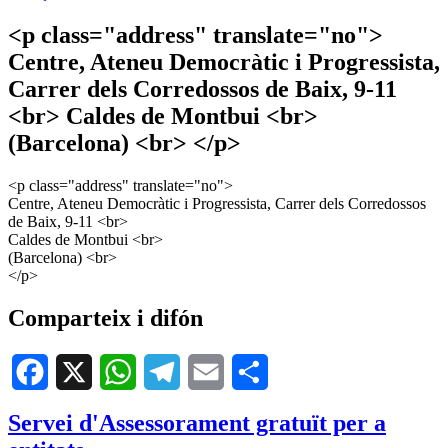
Geolocalització
<p class="address" translate="no">
Centre, Ateneu Democràtic i Progressista,
Carrer dels Corredossos de Baix, 9-11
<br> Caldes de Montbui <br>
(Barcelona) <br> </p>
<p class="address" translate="no">
Centre, Ateneu Democràtic i Progressista, Carrer dels Corredossos
de Baix, 9-11 <br>
Caldes de Montbui <br>
(Barcelona) <br>
</p>
Comparteix i difón
Facebook
X
WhatsApp
Telegram
Email
Share
Servei d'Assessorament gratuït per a