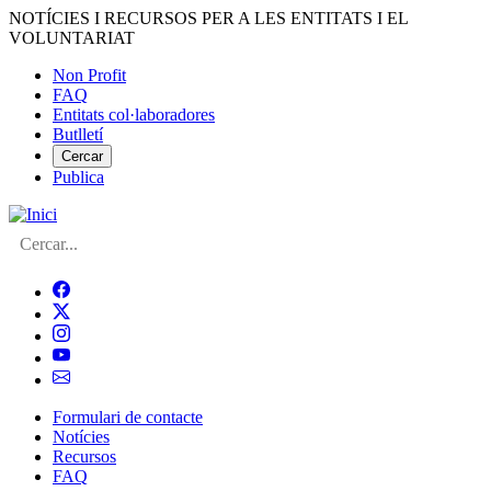
Vés
NOTÍCIES I RECURSOS PER A LES ENTITATS I EL
al
VOLUNTARIAT
contingut
Non Profit
FAQ
Menú
Entitats col·laboradores
del
Butlletí
compte
Cercar
Publica
d'usuari
Cerca
Formulari de contacte
Notícies
Navegació
Recursos
principal
FAQ