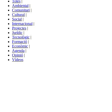
Totes
|
menú
Ambiental
|
de
Comunitari
|
portals
Cultural
|
Social
|
Internacional
|
Projectes
|
Jurídic
|
Tecnològic
|
Formació
|
Econòmic
|
Agenda
|
Opinió
|
Vídeos