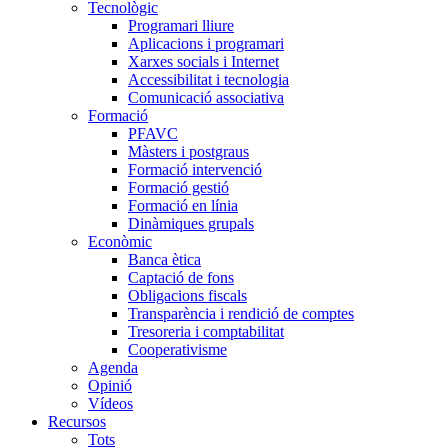
Tecnològic
Programari lliure
Aplicacions i programari
Xarxes socials i Internet
Accessibilitat i tecnologia
Comunicació associativa
Formació
PFAVC
Màsters i postgraus
Formació intervenció
Formació gestió
Formació en línia
Dinàmiques grupals
Econòmic
Banca ètica
Captació de fons
Obligacions fiscals
Transparència i rendició de comptes
Tresoreria i comptabilitat
Cooperativisme
Agenda
Opinió
Vídeos
Recursos
Tots