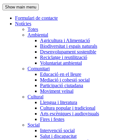
de
Show main menu
l'encapçalament
Formulari de contacte
Notícies
Navegació
Totes
principal
Ambiental
Agricultura i Alimentació
Biodiversitat i espais naturals
Desenvolupament sostenible
Reciclatge i reutilització
Voluntariat ambiental
Comunitari
Educació en el lleure
Mediació i cohesió social
Participació ciutadana
Moviment veïnal
Cultural
Llengua i literatura
Cultura popular i tradicional
Arts escèniques i audiovisuals
Fires i festes
Social
Intervenció social
Salut i discapacitat