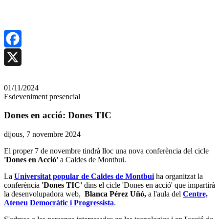
Comparteix
Facebook
X
Compartir
01/11/2024
en
Esdeveniment presencial
altres
Dones en acció: Dones TIC
xarxes
Data
dijous, 7 novembre 2024
de
socials
El proper 7 de novembre tindrà lloc una nova conferència del cicle
l'esdeveniment:
'Dones en Acció'
a Caldes de Montbui.
La
Universitat popular de Caldes de Montbui
ha organitzat la
conferència
'Dones TIC'
dins el cicle 'Dones en acció' que impartirà
la desenvolupadora web,
Blanca Pérez Uñó,
a l'aula del
Centre,
Ateneu Democràtic i Progressista
.