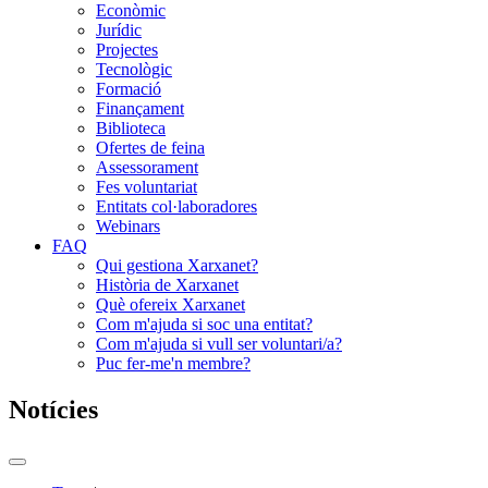
Econòmic
Jurídic
Projectes
Tecnològic
Formació
Finançament
Biblioteca
Ofertes de feina
Assessorament
Fes voluntariat
Entitats col·laboradores
Webinars
FAQ
Qui gestiona Xarxanet?
Història de Xarxanet
Què ofereix Xarxanet
Com m'ajuda si soc una entitat?
Com m'ajuda si vull ser voluntari/a?
Puc fer-me'n membre?
Notícies
Commutador
del