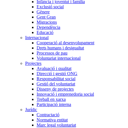
Infància i joventut i família
Exclusió social
Gènere
Gent Gran
Migracions
Dependència
Educació
Internacional
Cooperació al desenvolupament
Drets humans i desigualtat
Processos de pau
Voluntariat internacional
Projectes
Avaluació i qualitat
Direcció i gestió ONG
Responsabilitat social
Gestió del voluntariat
Disseny de projectes
Innovació i emprenedoria social
Treball en xarxa
Participació interna
Jurídic
Contractació
Normativa entitat
Marc legal voluntariat