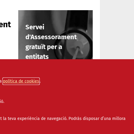
ent
Servei
d'Assessorament
gratuït per a
entitats
la
INFORMA'T
a
política de cookies
ció”
,
ió.
 del
t la teva experiència de navegació. Podràs disposar d’una millora
a