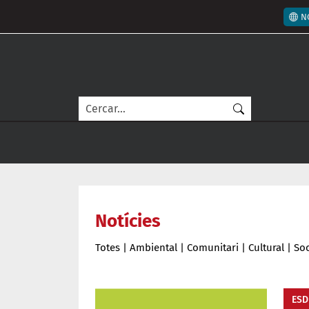
Vés al contingut
Men
N
Cerca
Notícies
Totes
|
Ambiental
|
Comunitari
|
Cultural
|
Soc
ESD