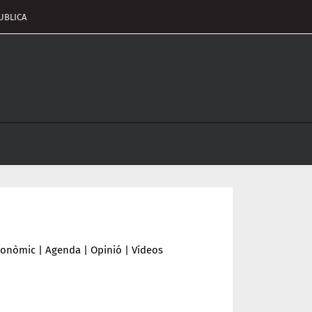
UBLICA
pçalament
nu
conòmic
|
Agenda
|
Opinió
|
Vídeos