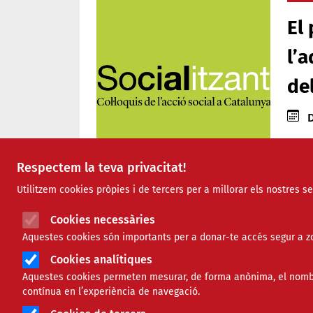
El 
l’
de
Data
Una 
Respectem la teva privacitat!
entit
l’en
Utilitzem cookies pròpies i de tercers per a millorar els nostres s
seva 
Comparteix
Cookies necessàries
El
So
Aquestes cookies són importants per a donar-te accés segur a zo
un es
Compartir en altres xarxes 
F
X
Cookies analítiques
admi
Aquestes cookies permeten mesurar, de forma anònima, el nombre 
a
cata
28/11/2025
contínua en l’experiència de navegació.
dime
c