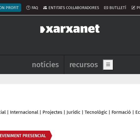
ú del compte d'usuari
ON PROFIT
FAQ
ENTITATS COL·LABORADORES
BUTLLETÍ
P
Navegació principal de l'enca
notícies
recursos
Show main me
ial
|
Internacional
|
Projectes
|
Jurídic
|
Tecnològic
|
Formació
|
E
EVENIMENT PRESENCIAL