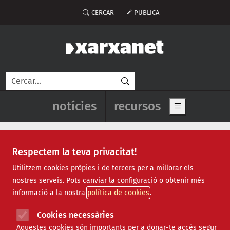
Vés al contingut
Menú del compte d'usuari
CERCAR
PUBLICA
Cerca
Navegació principal de l'enca
notícies
recursos
Show main me
Respectem la teva privacitat!
Notícies
Utilitzem cookies pròpies i de tercers per a millorar els
nostres serveis. Pots canviar la configuració o obtenir més
Totes
|
Ambiental
|
Comunitari
|
Cultural
|
Social
|
informació a la nostra
política de cookies
Internacional
|
Projectes
|
Jurídic
|
Tecnològic
|
Formació
|
Econòmic
|
Agenda
|
Opinió
|
Vídeos
Cookies necessàries
Aquestes cookies són importants per a donar-te accés segur